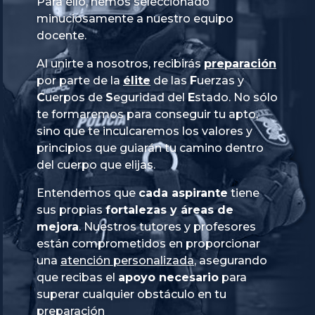
Para ello, hemos seleccionado
minuciosamente a nuestro equipo
docente.
Al unirte a nosotros, recibirás
preparación
por parte de la
élite
de las
Fuerzas
y
Cuerpos
de
Seguridad
del
Estado
. No sólo
te formaremos para conseguir tu apto,
sino que te inculcaremos los valores y
principios que guiarán tu camino dentro
del cuerpo que elijas.
Entendemos que
cada aspirante
tiene
sus propias
fortalezas y áreas de
mejora
. Nuestros tutores y profesores
están comprometidos en proporcionar
una
atención personalizada
, asegurando
que recibas el
apoyo necesario
para
superar cualquier obstáculo en tu
preparación