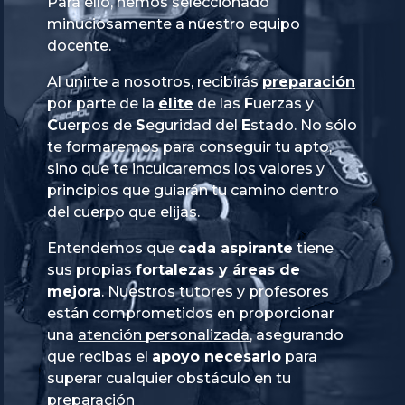
Para ello, hemos seleccionado
minuciosamente a nuestro equipo
docente.
Al unirte a nosotros, recibirás
preparación
por parte de la
élite
de las
Fuerzas
y
Cuerpos
de
Seguridad
del
Estado
. No sólo
te formaremos para conseguir tu apto,
sino que te inculcaremos los valores y
principios que guiarán tu camino dentro
del cuerpo que elijas.
Entendemos que
cada aspirante
tiene
sus propias
fortalezas y áreas de
mejora
. Nuestros tutores y profesores
están comprometidos en proporcionar
una
atención personalizada
, asegurando
que recibas el
apoyo necesario
para
superar cualquier obstáculo en tu
preparación