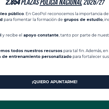
2.854
plazas
Policía Nacional
2026
/27
leo público
. En GeoPol reconocemos la importancia de
ad
para fomentar la formación de
grupos de estudio
, i
l
y recibe el
apoyo constante
, tanto por parte de nue
emos todos nuestros recursos
para tal fin. Además, en
n de entrenamiento personalizado
para fortalecer sus
¡QUIERO APUNTARME!