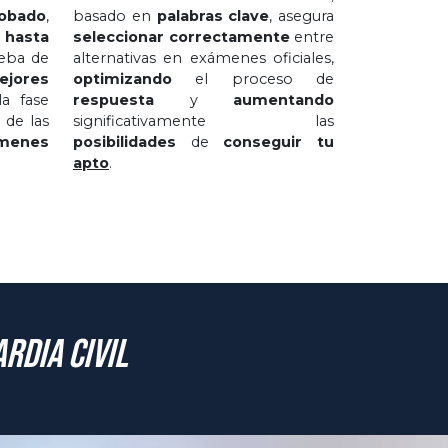
obado
,
basado en
palabras clave
, asegura
 hasta
seleccionar correctamente
entre
eba de
alternativas en exámenes oficiales,
jores
optimizando
el proceso de
a fase
respuesta
y
aumentando
 de las
significativamente las
menes
posibilidades
de
conseguir tu
apto
.
rdia Civil