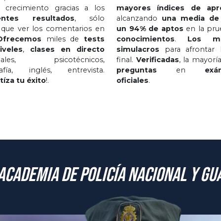
 crecimiento gracias a los
mayores índices de apr
entes resultados
, sólo
alcanzando
una media de
 que ver los comentarios en
un 94% de aptos
en la pru
Ofrecemos
miles de
tests
conocimientos
.
Los me
iveles
,
clases en directo
simulacros
para afrontar l
nales, psicotécnicos,
final.
Verificadas
, la mayoría
rafía, inglés, entrevista.
preguntas
en
exá
tíza tu éxito
!.
oficiales
.
academia de Policía Nacional y Gua