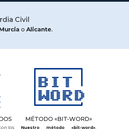
dia Civil
Murcia
o
Alicante
.
ADOS
MÉTODO «BIT-WORD»
con los
Nuestro método «bit-word»
,