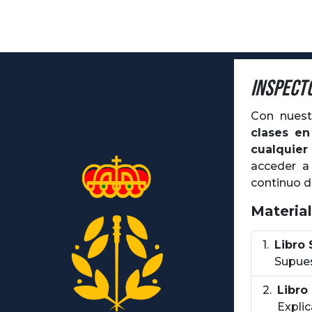
Inspect
Con nues
clases e
cualquie
acceder 
continuo 
Material
Libro
Supues
Libro
Explic