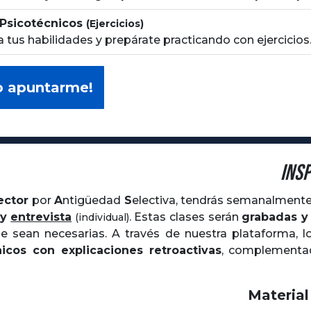
 Psicotécnicos
(Ejercicios)
 tus habilidades y prepárate practicando con ejercicios
o apuntarme!
Ins
ector
por
Antigüedad
Selectiva
, tendrás semanalment
y
entrevista
. Estas clases serán
grabadas y
(individual)
 sean necesarias. A través de nuestra plataforma, l
nicos con explicaciones retroactivas
, complementa
Material