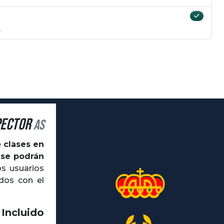
.
pector
AS
e
clases en
 se podrán
os usuarios
dos con el
 Incluido