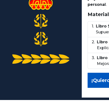
personal
.
Material
Libro
Supues
Libro
Explic
Libro
Mejora
¡Quier