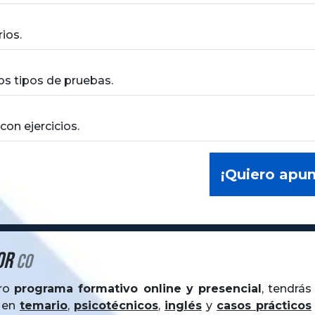
ios.
sos tipos de pruebas.
con ejercicios.
¡Quiero apu
or
CO
tro
programa formativo online y presencial
, tendrá
s en
temario
,
psicotécnicos
,
inglés
y
casos prácticos