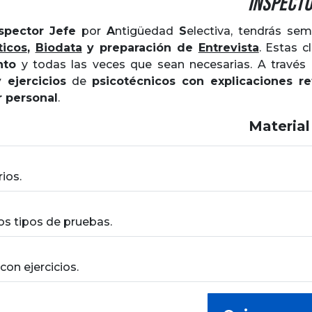
Inspecto
spector Jefe
por
Antigüedad
Selectiva
, tendrás se
ticos
,
Biodata
y preparación de
Entrevista
. Estas c
nto
y todas las veces que sean necesarias. A través 
y ejercicios
de
psicotécnicos con explicaciones re
r personal
.
Material
ios.
sos tipos de pruebas.
con ejercicios.