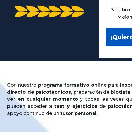
Libro
Mejora
¡Quier
Con nuestro
programa formativo online
para
Insp
directo de
psicotécnicos
, preparación de
biodata
ver en cualquier momento
y todas las veces que
pueden acceder a
test y ejercicios
de
psicotéc
apoyo continuo de un
tutor personal
.