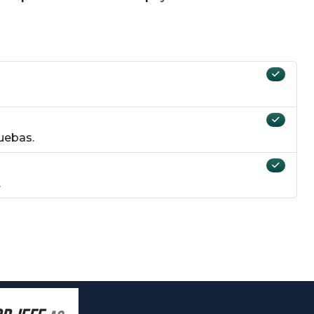
ruebas.
.