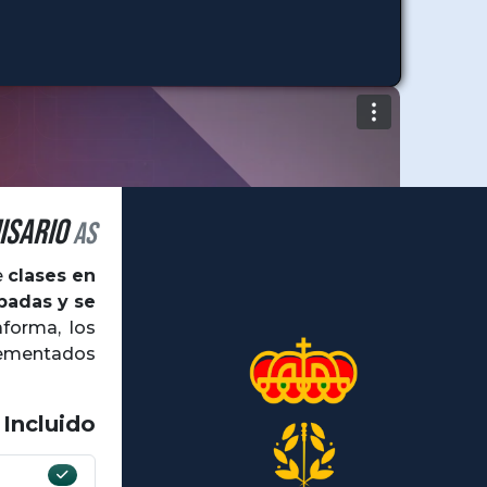
isario
AS
e
clases en
badas y se
aforma, los
lementados
 Incluido