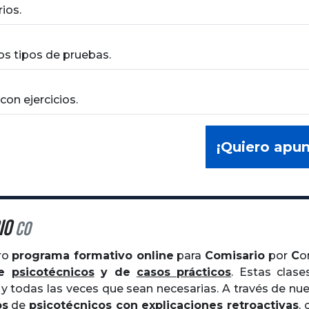
ios.
sos tipos de pruebas.
con ejercicios.
¡Quiero apu
io
CO
ro
programa formativo online
para
Comisario
por
C
de
psicotécnicos
y de
casos prácticos
. Estas clas
y todas las veces que sean necesarias. A través de nu
os
de
psicotécnicos con explicaciones retroactivas
,