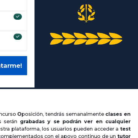
ntarme!
oncurso
Oposición
, tendrás semanalmente
clases en
es serán
grabadas y se podrán ver en cualquier
estra plataforma, los usuarios pueden acceder a
test
 complementados con el apoyo continuo de un
tutor