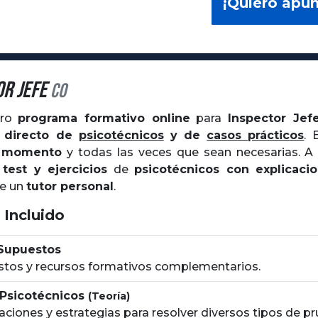
¡Quiero apu
or Jefe
CO
tro
programa formativo online
para
Inspector Jef
n directo de
psicotécnicos
y de
casos prácticos
. 
r momento
y todas las veces que sean necesarias. A 
a
test y ejercicios
de
psicotécnicos con explicacio
de un
tutor personal
.
 Incluido
 Supuestos
tos y recursos formativos complementarios.
 Psicotécnicos
(Teoría)
aciones y estrategias para resolver diversos tipos de p