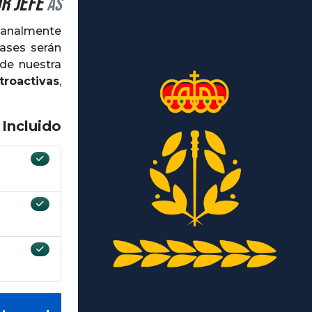
r Jefe
AS
manalmente
lases serán
de nuestra
troactivas
,
 Incluido