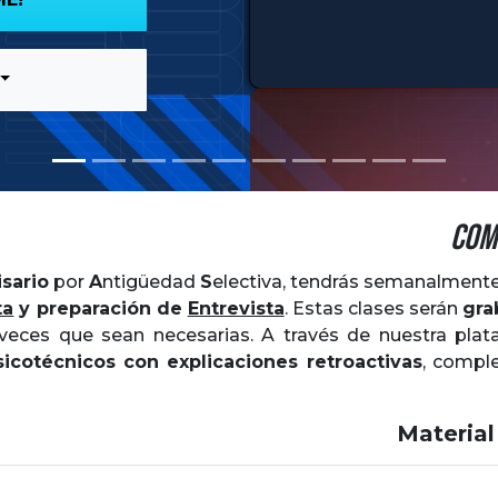
Com
sario
por
Antigüedad
Selectiva
, tendrás semanalment
ta
y preparación de
Entrevista
. Estas clases serán
gra
veces que sean necesarias. A través de nuestra plat
sicotécnicos con explicaciones retroactivas
, comp
Material