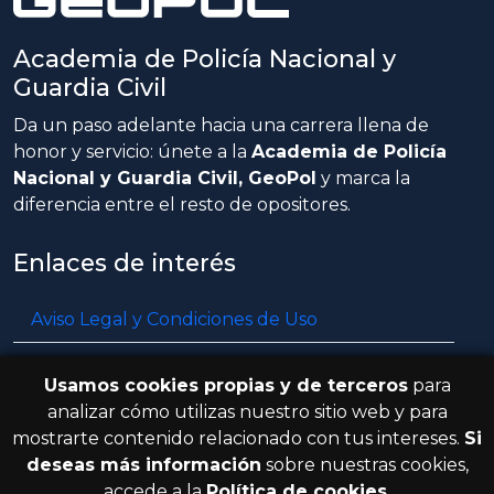
Academia de Policía Nacional y
Guardia Civil
Da un paso adelante hacia una carrera llena de
honor y servicio: únete a la
Academia de Policía
Nacional y Guardia Civil, GeoPol
y marca la
diferencia entre el resto de opositores.
Enlaces de interés
Aviso Legal y Condiciones de Uso
Política de privacidad
Usamos cookies propias y de terceros
para
Política de cookies
analizar cómo utilizas nuestro sitio web y para
mostrarte contenido relacionado con tus intereses.
Si
Resolución de litigios en línea
deseas más información
sobre nuestras cookies,
accede a la
Política de cookies
.