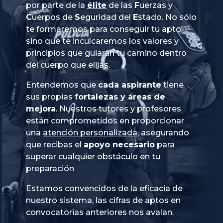
por parte de la
élite
de las
Fuerzas
y
Cuerpos
de
Seguridad
del
Estado
. No sólo
te formaremos para conseguir tu apto,
sino que te inculcaremos los valores y
principios que guiarán tu camino dentro
del cuerpo que elijas.
Entendemos que
cada aspirante
tiene
sus propias
fortalezas y áreas de
mejora
. Nuestros tutores y profesores
están comprometidos en proporcionar
una
atención personalizada
, asegurando
que recibas el
apoyo necesario
para
superar cualquier obstáculo en tu
preparación
Estamos convencidos de la eficacia de
nuestro sistema, las cifras de aptos en
convocatorias anteriores nos avalan.