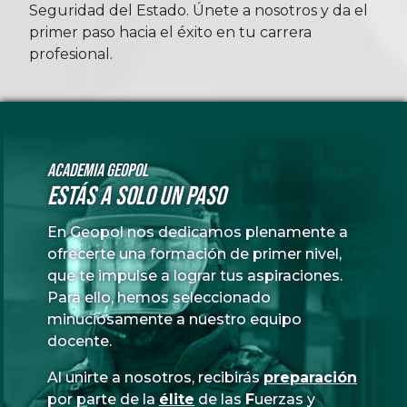
Seguridad del Estado. Únete a nosotros y da el
primer paso hacia el éxito en tu carrera
profesional.
Academia GeoPol
Estás a solo un paso
En Geopol nos dedicamos plenamente a
ofrecerte una formación de primer nivel,
que te impulse a lograr tus aspiraciones.
Para ello, hemos seleccionado
minuciosamente a nuestro equipo
docente.
Al unirte a nosotros, recibirás
preparación
por parte de la
élite
de las
Fuerzas
y