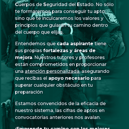
Cuerpos
de
Seguridad
del
Estado
. No sólo
te formaremos para conseguir tu apto,
sino que te inculcaremos los valores y
principios que guiarán tu camino dentro
del cuerpo que elijas.
Entendemos que
cada aspirante
tiene
sus propias
fortalezas y áreas de
mejora
. Nuestros tutores y profesores
están comprometidos en proporcionar
una
atención personalizada
, asegurando
que recibas el
apoyo necesario
para
superar cualquier obstáculo en tu
preparación
Estamos convencidos de la eficacia de
nuestro sistema, las cifras de aptos en
convocatorias anteriores nos avalan.
¡Emprende tu camino con los mejores