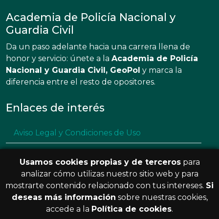
Academia de Policía Nacional y
Guardia Civil
Da un paso adelante hacia una carrera llena de
honor y servicio: únete a la
Academia de Policía
Nacional y Guardia Civil, GeoPol
y marca la
diferencia entre el resto de opositores.
Enlaces de interés
Aviso Legal y Condiciones de Uso
Política de privacidad
Usamos cookies propias y de terceros
para
Política de cookies
analizar cómo utilizas nuestro sitio web y para
mostrarte contenido relacionado con tus intereses.
Si
Resolución de litigios en línea
deseas más información
sobre nuestras cookies,
accede a la
Política de cookies
.
© 2026 GeoPol. Todos los derechos
V.3.8.0