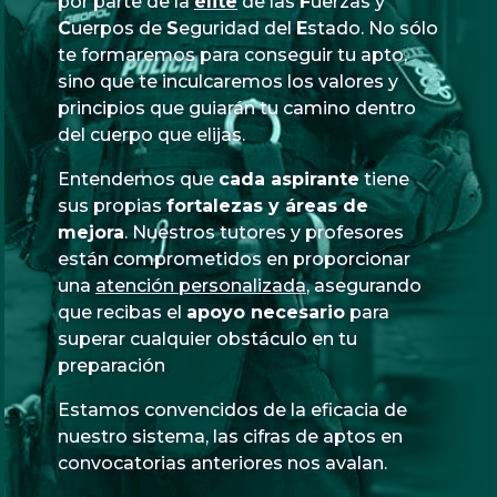
por parte de la
élite
de las
Fuerzas
y
Cuerpos
de
Seguridad
del
Estado
. No sólo
te formaremos para conseguir tu apto,
sino que te inculcaremos los valores y
principios que guiarán tu camino dentro
del cuerpo que elijas.
Entendemos que
cada aspirante
tiene
sus propias
fortalezas y áreas de
mejora
. Nuestros tutores y profesores
están comprometidos en proporcionar
una
atención personalizada
, asegurando
que recibas el
apoyo necesario
para
superar cualquier obstáculo en tu
preparación
Estamos convencidos de la eficacia de
nuestro sistema, las cifras de aptos en
convocatorias anteriores nos avalan.