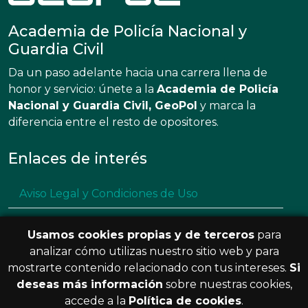
Academia de Policía Nacional y
Guardia Civil
Da un paso adelante hacia una carrera llena de
honor y servicio: únete a la
Academia de Policía
Nacional y Guardia Civil, GeoPol
y marca la
diferencia entre el resto de opositores.
Enlaces de interés
Aviso Legal y Condiciones de Uso
Política de privacidad
Usamos cookies propias y de terceros
para
Política de cookies
analizar cómo utilizas nuestro sitio web y para
mostrarte contenido relacionado con tus intereses.
Si
Resolución de litigios en línea
deseas más información
sobre nuestras cookies,
accede a la
Política de cookies
.