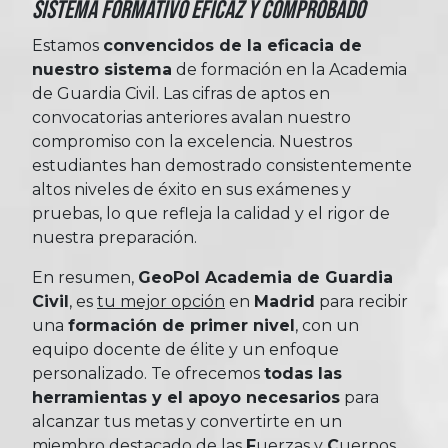
Sistema Formativo Eficaz y Comprobado
Estamos
convencidos de la eficacia de
nuestro sistema
de formación en la Academia
de Guardia Civil. Las cifras de aptos en
convocatorias anteriores avalan nuestro
compromiso con la excelencia. Nuestros
estudiantes han demostrado consistentemente
altos niveles de éxito en sus exámenes y
pruebas, lo que refleja la calidad y el rigor de
nuestra preparación.
En resumen,
GeoPol Academia de Guardia
Civil
, es
tu mejor opción
en
Madrid
para recibir
una
formación de primer nivel
, con un
equipo docente de élite y un enfoque
personalizado. Te ofrecemos
todas las
herramientas y el apoyo necesarios
para
alcanzar tus metas y convertirte en un
miembro destacado de las
Fuerzas
y
Cuerpos