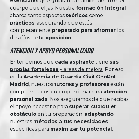
esenciales
que guiarán tu camino dentro del
cuerpo que elijas. Nuestra
formación integral
abarca tanto aspectos
teóricos
como
prácticos
, asegurando que estés
completamente
preparado para afrontar
los
desafíos de
la oposición
.
Atención y Apoyo Personalizado
Entendemos que
cada aspirante
tiene
sus
propias fortalezas
y áreas de mejora
. Por eso,
en la
Academia de Guardia Civil GeoPol
Madrid
, nuestros
tutores y profesores
están
comprometidos en proporcionar una
atención
personalizada
. Nos aseguramos de que recibas
el apoyo necesario para
superar cualquier
obstáculo
en tu preparación,
adaptando
nuestros
métodos a tus necesidades
específicas para
maximizar tu potencial
.