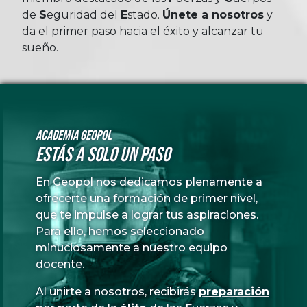
de
Seguridad
del
Estado
.
Únete a nosotros
y
da el primer paso hacia el éxito y alcanzar tu
sueño.
Academia GeoPol
Estás a solo un paso
En Geopol nos dedicamos plenamente a
ofrecerte una formación de primer nivel,
que te impulse a lograr tus aspiraciones.
Para ello, hemos seleccionado
minuciosamente a nuestro equipo
docente.
Al unirte a nosotros, recibirás
preparación