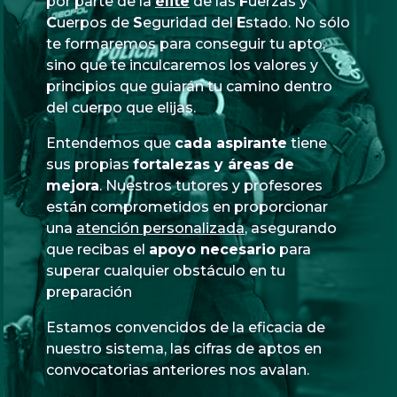
por parte de la
élite
de las
Fuerzas
y
Cuerpos
de
Seguridad
del
Estado
. No sólo
te formaremos para conseguir tu apto,
sino que te inculcaremos los valores y
principios que guiarán tu camino dentro
del cuerpo que elijas.
Entendemos que
cada aspirante
tiene
sus propias
fortalezas y áreas de
mejora
. Nuestros tutores y profesores
están comprometidos en proporcionar
una
atención personalizada
, asegurando
que recibas el
apoyo necesario
para
superar cualquier obstáculo en tu
preparación
Estamos convencidos de la eficacia de
nuestro sistema, las cifras de aptos en
convocatorias anteriores nos avalan.