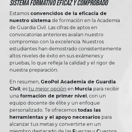
Sistema Formativo Eficaz y Comprobado
Estamos
convencidos de la eficacia de
nuestro sistema
de formación en la Academia
de Guardia Civil. Las cifras de aptos en
convocatorias anteriores avalan nuestro
compromiso con la excelencia. Nuestros
estudiantes han demostrado consistentemente
altos niveles de éxito en sus exámenes y
pruebas, lo que refleja la calidad y el rigor de
nuestra preparación.
En resumen,
GeoPol Academia de Guardia
Civil
, es
tu mejor opción
en
Murcia
para recibir
una
formación de primer nivel
, con un
equipo docente de élite y un enfoque
personalizado. Te ofrecemos
todas las
herramientas y el apoyo necesarios
para
alcanzar tus metas y convertirte en un
miembro destacado de las
Fuerzas
y
Cuerpos