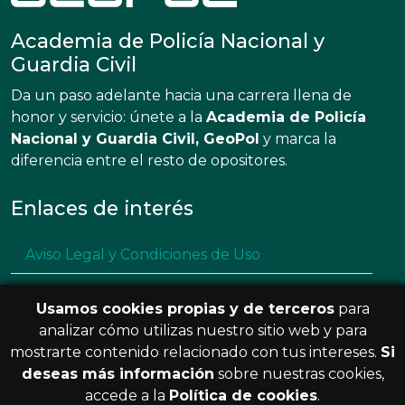
Academia de Policía Nacional y
Guardia Civil
Da un paso adelante hacia una carrera llena de
honor y servicio: únete a la
Academia de Policía
Nacional y Guardia Civil, GeoPol
y marca la
diferencia entre el resto de opositores.
Enlaces de interés
Aviso Legal y Condiciones de Uso
Política de privacidad
Usamos cookies propias y de terceros
para
Política de cookies
analizar cómo utilizas nuestro sitio web y para
mostrarte contenido relacionado con tus intereses.
Si
Resolución de litigios en línea
deseas más información
sobre nuestras cookies,
accede a la
Política de cookies
.