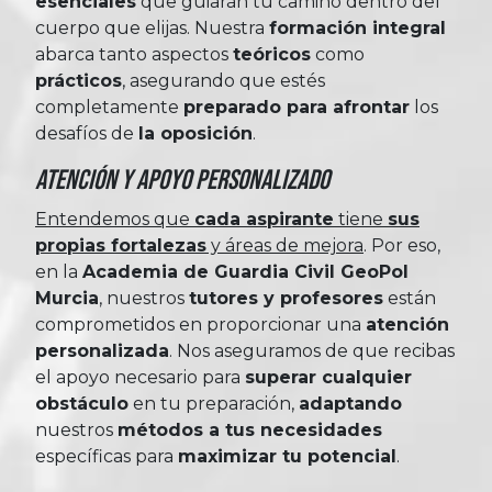
esenciales
que guiarán tu camino dentro del
cuerpo que elijas. Nuestra
formación integral
abarca tanto aspectos
teóricos
como
prácticos
, asegurando que estés
completamente
preparado para afrontar
los
desafíos de
la oposición
.
Atención y Apoyo Personalizado
Entendemos que
cada aspirante
tiene
sus
propias fortalezas
y áreas de mejora
. Por eso,
en la
Academia de Guardia Civil GeoPol
Murcia
, nuestros
tutores y profesores
están
comprometidos en proporcionar una
atención
personalizada
. Nos aseguramos de que recibas
el apoyo necesario para
superar cualquier
obstáculo
en tu preparación,
adaptando
nuestros
métodos a tus necesidades
específicas para
maximizar tu potencial
.