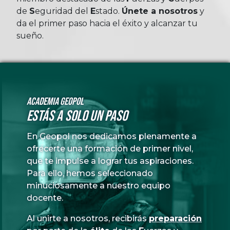
de
Seguridad
del
Estado
.
Únete a nosotros
y
da el primer paso hacia el éxito y alcanzar tu
sueño.
Academia GeoPol
Estás a solo un paso
En Geopol nos dedicamos plenamente a
ofrecerte una formación de primer nivel,
que te impulse a lograr tus aspiraciones.
Para ello, hemos seleccionado
minuciosamente a nuestro equipo
docente.
Al unirte a nosotros, recibirás
preparación