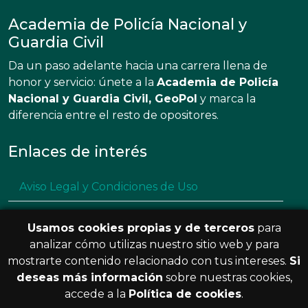
Academia de Policía Nacional y
Guardia Civil
Da un paso adelante hacia una carrera llena de
honor y servicio: únete a la
Academia de Policía
Nacional y Guardia Civil, GeoPol
y marca la
diferencia entre el resto de opositores.
Enlaces de interés
Aviso Legal y Condiciones de Uso
Política de privacidad
Usamos cookies propias y de terceros
para
Política de cookies
analizar cómo utilizas nuestro sitio web y para
mostrarte contenido relacionado con tus intereses.
Si
Resolución de litigios en línea
deseas más información
sobre nuestras cookies,
accede a la
Política de cookies
.
© 2026 GeoPol. Todos los derechos
V.3.8.0