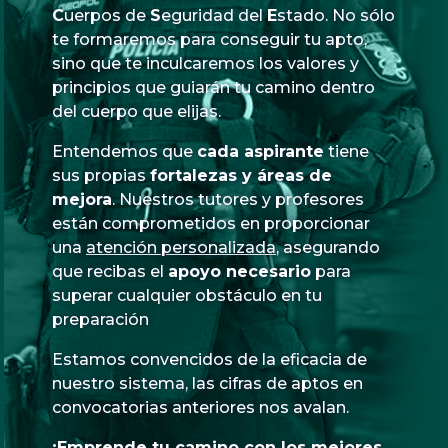
Cuerpos
de
Seguridad
del
Estado
. No sólo
te formaremos para conseguir tu apto,
sino que te inculcaremos los valores y
principios que guiarán tu camino dentro
del cuerpo que elijas.
Entendemos que
cada aspirante
tiene
sus propias
fortalezas y áreas de
mejora
. Nuestros tutores y profesores
están comprometidos en proporcionar
una
atención personalizada
, asegurando
que recibas el
apoyo necesario
para
superar cualquier obstáculo en tu
preparación
Estamos convencidos de la eficacia de
nuestro sistema, las cifras de aptos en
convocatorias anteriores nos avalan.
¡Emprende tu camino con los mejores