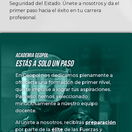
Seguridad del Estado. Únete a nosotros y da el
primer paso hacia el éxito en tu carrera
profesional.
Academia GeoPol
Estás a solo un paso
En Geopol nos dedicamos plenamente a
ofrecerte una formación de primer nivel,
que te impulse a lograr tus aspiraciones.
Para ello, hemos seleccionado
minuciosamente a nuestro equipo
docente.
Al unirte a nosotros, recibirás
preparación
por parte de la
élite
de las
Fuerzas
y