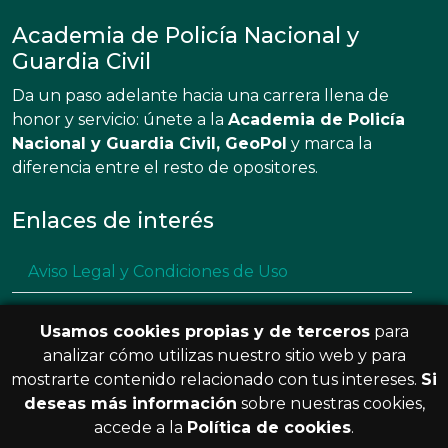
Academia de Policía Nacional y
Guardia Civil
Da un paso adelante hacia una carrera llena de
honor y servicio: únete a la
Academia de Policía
Nacional y Guardia Civil, GeoPol
y marca la
diferencia entre el resto de opositores.
Enlaces de interés
Aviso Legal y Condiciones de Uso
Política de privacidad
Usamos cookies propias y de terceros
para
Política de cookies
analizar cómo utilizas nuestro sitio web y para
mostrarte contenido relacionado con tus intereses.
Si
Resolución de litigios en línea
deseas más información
sobre nuestras cookies,
accede a la
Política de cookies
.
© 2026 GeoPol. Todos los derechos
V.3.8.0