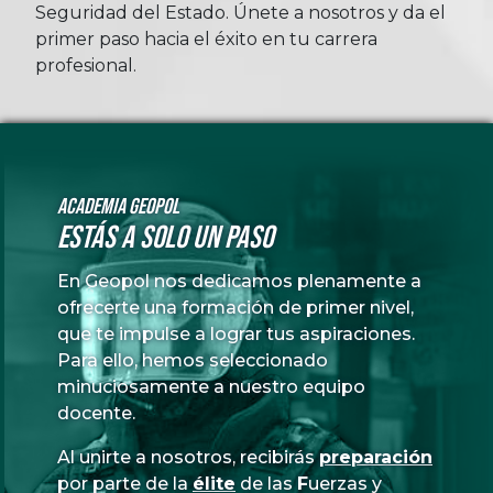
Seguridad del Estado. Únete a nosotros y da el
primer paso hacia el éxito en tu carrera
profesional.
Academia GeoPol
Estás a solo un paso
En Geopol nos dedicamos plenamente a
ofrecerte una formación de primer nivel,
que te impulse a lograr tus aspiraciones.
Para ello, hemos seleccionado
minuciosamente a nuestro equipo
docente.
Al unirte a nosotros, recibirás
preparación
por parte de la
élite
de las
Fuerzas
y