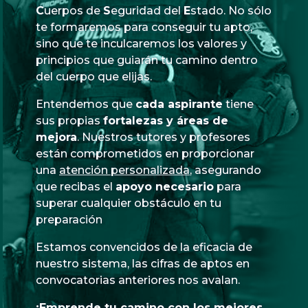
Cuerpos
de
Seguridad
del
Estado
. No sólo
te formaremos para conseguir tu apto,
sino que te inculcaremos los valores y
principios que guiarán tu camino dentro
del cuerpo que elijas.
Entendemos que
cada aspirante
tiene
sus propias
fortalezas y áreas de
mejora
. Nuestros tutores y profesores
están comprometidos en proporcionar
una
atención personalizada
, asegurando
que recibas el
apoyo necesario
para
superar cualquier obstáculo en tu
preparación
Estamos convencidos de la eficacia de
nuestro sistema, las cifras de aptos en
convocatorias anteriores nos avalan.
¡Emprende tu camino con los mejores