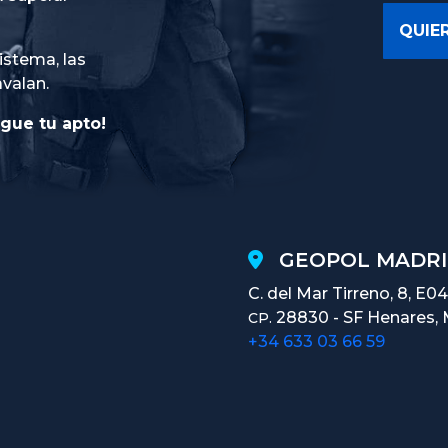
istema, las
avalan.
gue tu apto!
GEOPOL MADRI
C. del Mar Tirreno, 8, E04
28830 - SF Henares, 
CP.
+34 633 03 66 59