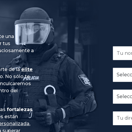
te una
r tus
nuciosamente a
rte de la
élite
do
. No sólo te
 inculcaremos
ntro del
ias
fortalezas
es están
ersonalizada
,
 superar