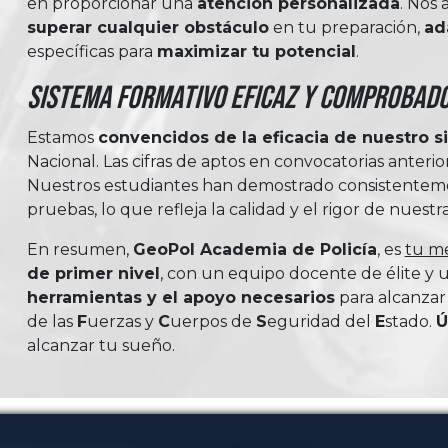
en proporcionar una
atención personalizada
. Nos
superar cualquier obstáculo
en tu preparación,
ad
específicas para
maximizar tu potencial
.
Sistema Formativo Eficaz y Comprobad
Estamos
convencidos de la eficacia de nuestro s
Nacional. Las cifras de aptos en convocatorias anter
Nuestros estudiantes han demostrado consistentemen
pruebas, lo que refleja la calidad y el rigor de nuestr
En resumen,
GeoPol Academia de Policía
, es
tu me
de primer nivel
, con un equipo docente de élite y
herramientas y el apoyo necesarios
para alcanzar
de las
Fuerzas
y
Cuerpos
de
Seguridad
del
Estado
.
Ú
alcanzar tu sueño.