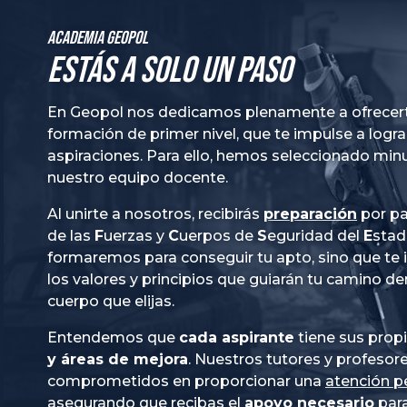
Academia GeoPol
Estás a solo un paso
En Geopol nos dedicamos plenamente a ofrecer
formación de primer nivel, que te impulse a logra
aspiraciones. Para ello, hemos seleccionado mi
nuestro equipo docente.
Al unirte a nosotros, recibirás
preparación
por pa
de las
Fuerzas
y
Cuerpos
de
Seguridad
del
Esta
formaremos para conseguir tu apto, sino que te
los valores y principios que guiarán tu camino de
cuerpo que elijas.
Entendemos que
cada aspirante
tiene sus prop
y áreas de mejora
. Nuestros tutores y profesor
comprometidos en proporcionar una
atención p
asegurando que recibas el
apoyo necesario
para