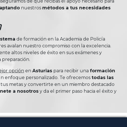
 aseguramos de que recibas el apoyo necesario para
aptando
nuestros
métodos a tus necesidades
o
istema
de formación en la Academia de Policía
iores avalan nuestro compromiso con la excelencia.
te altos niveles de éxito en sus exámenes y
a preparación.
jor opción
en
Asturias
para recibir una
formación
 un enfoque personalizado. Te ofrecemos
todas las
 tus metas y convertirte en un miembro destacado
nete a nosotros
y da el primer paso hacia el éxito y