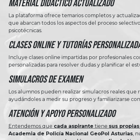
Material Didáctico Actualizado
La plataforma ofrece temarios completos y actualiz
que abarcan todos los aspectos del proceso selectivo, 
psicotécnicas.
Clases Online y Tutorías Personalizad
Incluye clases online impartidas por profesionales c
personalizadas para resolver dudas y planificar el est
Simulacros de Examen
Los alumnos pueden realizar simulacros reales que 
ayudándoles a medir su progreso y familiarizarse con
Atención y Apoyo Personalizado
Entendemos que
cada aspirante
tiene
sus propias
Academia de Policía Nacional GeoPol Asturias
, 