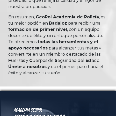
pruebas, lo que refleja la calidad y el rigor de
nuestra preparación.
En resumen,
GeoPol Academia de Policía
, es
tu mejor opción
en
Badajoz
para recibir una
formación de primer nivel
, con un equipo
docente de élite y un enfoque personalizado.
Te ofrecemos
todas las herramientas y el
apoyo necesarios
para alcanzar tus metas y
convertirte en un miembro destacado de las
Fuerzas
y
Cuerpos
de
Seguridad
del
Estado
.
Únete a nosotros
y da el primer paso hacia el
éxito y alcanzar tu sueño.
Academia GeoPol