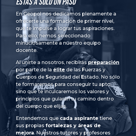
Estás a solo un paso
En Geopol nos dedicamos plenamente a
ofrecerte una formación de primer nivel,
que te impulse a lograr tus aspiraciones.
Para ello, hemos seleccionado
minuciosamente a nuestro equipo
docente.
Al unirte a nosotros, recibirás
preparación
por parte de la
élite
de las
Fuerzas
y
Cuerpos
de
Seguridad
del
Estado
. No sólo
te formaremos para conseguir tu apto,
sino que te inculcaremos los valores y
principios que guiarán tu camino dentro
del cuerpo que elijas.
Entendemos que
cada aspirante
tiene
sus propias
fortalezas y áreas de
mejora
. Nuestros tutores y profesores