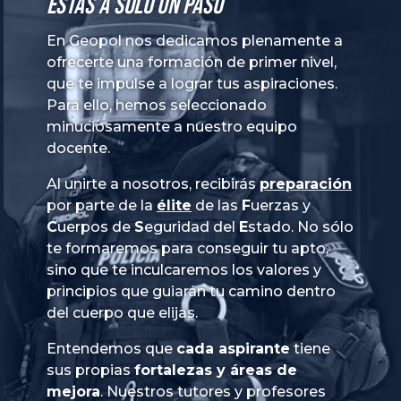
Estás a solo un paso
En Geopol nos dedicamos plenamente a
ofrecerte una formación de primer nivel,
que te impulse a lograr tus aspiraciones.
Para ello, hemos seleccionado
minuciosamente a nuestro equipo
docente.
Al unirte a nosotros, recibirás
preparación
por parte de la
élite
de las
Fuerzas
y
Cuerpos
de
Seguridad
del
Estado
. No sólo
te formaremos para conseguir tu apto,
sino que te inculcaremos los valores y
principios que guiarán tu camino dentro
del cuerpo que elijas.
Entendemos que
cada aspirante
tiene
sus propias
fortalezas y áreas de
mejora
. Nuestros tutores y profesores