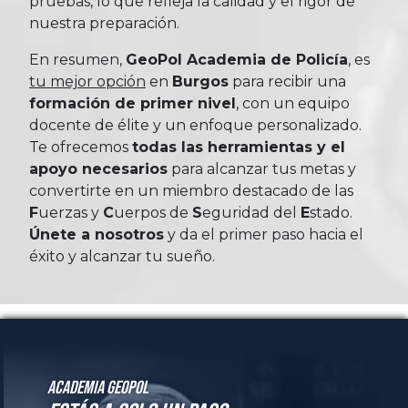
pruebas, lo que refleja la calidad y el rigor de
nuestra preparación.
En resumen,
GeoPol Academia de Policía
, es
tu mejor opción
en
Burgos
para recibir una
formación de primer nivel
, con un equipo
docente de élite y un enfoque personalizado.
Te ofrecemos
todas las herramientas y el
apoyo necesarios
para alcanzar tus metas y
convertirte en un miembro destacado de las
Fuerzas
y
Cuerpos
de
Seguridad
del
Estado
.
Únete a nosotros
y da el primer paso hacia el
éxito y alcanzar tu sueño.
Academia GeoPol