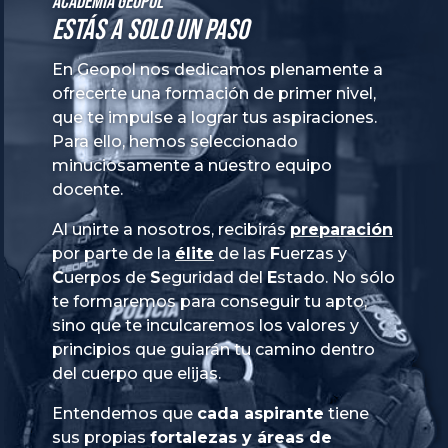
Academia GeoPol
Estás a solo un paso
En Geopol nos dedicamos plenamente a
ofrecerte una formación de primer nivel,
que te impulse a lograr tus aspiraciones.
Para ello, hemos seleccionado
minuciosamente a nuestro equipo
docente.
Al unirte a nosotros, recibirás
preparación
por parte de la
élite
de las
Fuerzas
y
Cuerpos
de
Seguridad
del
Estado
. No sólo
te formaremos para conseguir tu apto,
sino que te inculcaremos los valores y
principios que guiarán tu camino dentro
del cuerpo que elijas.
Entendemos que
cada aspirante
tiene
sus propias
fortalezas y áreas de