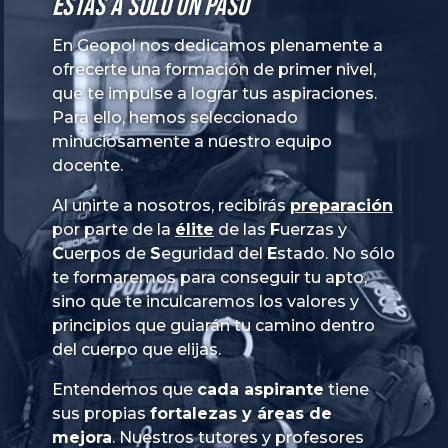
Estás a solo un paso
En Geopol nos dedicamos plenamente a
ofrecerte una formación de primer nivel,
que te impulse a lograr tus aspiraciones.
Para ello, hemos seleccionado
minuciosamente a nuestro equipo
docente.
Al unirte a nosotros, recibirás
preparación
por parte de la
élite
de las
Fuerzas
y
Cuerpos
de
Seguridad
del
Estado
. No sólo
te formaremos para conseguir tu apto,
sino que te inculcaremos los valores y
principios que guiarán tu camino dentro
del cuerpo que elijas.
Entendemos que
cada aspirante
tiene
sus propias
fortalezas y áreas de
mejora
. Nuestros tutores y profesores