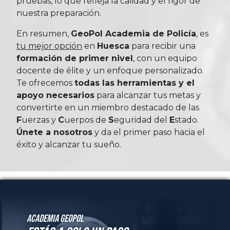
pruebas, lo que refleja la calidad y el rigor de
nuestra preparación.
En resumen,
GeoPol Academia de Policía
, es
tu mejor opción
en
Huesca
para recibir una
formación de primer nivel
, con un equipo
docente de élite y un enfoque personalizado.
Te ofrecemos
todas las herramientas y el
apoyo necesarios
para alcanzar tus metas y
convertirte en un miembro destacado de las
Fuerzas
y
Cuerpos
de
Seguridad
del
Estado
.
Únete a nosotros
y da el primer paso hacia el
éxito y alcanzar tu sueño.
Academia GeoPol