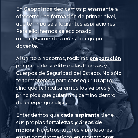
En Geopol nos dedicamos plenamente a
ofrecerte una formación de primer nivel,
que te impulse a lograr tus aspiraciones.
Para ello, hemos seleccionado
minuciosamente a nuestro equipo
docente.
Al unirte a nosotros, recibirás
preparación
por parte de la
élite
de las
Fuerzas
y
Cuerpos
de
Seguridad
del
Estado
. No sólo
te formaremos para conseguir tu apto,
sino que te inculcaremos los valores y
principios que guiarán tu camino dentro
del cuerpo que elijas.
Entendemos que
cada aspirante
tiene
sus propias
fortalezas y áreas de
mejora
. Nuestros tutores y profesores
están comprometidos en proporcionar