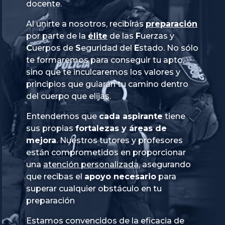
docente.
Al unirte a nosotros, recibirás
preparación
por parte de la
élite
de las
Fuerzas
y
Cuerpos
de
Seguridad
del
Estado
. No sólo
te formaremos para conseguir tu apto,
sino que te inculcaremos los valores y
principios que guiarán tu camino dentro
del cuerpo que elijas.
Entendemos que
cada aspirante
tiene
sus propias
fortalezas y áreas de
mejora
. Nuestros tutores y profesores
están comprometidos en proporcionar
una
atención personalizada
, asegurando
que recibas el
apoyo necesario
para
superar cualquier obstáculo en tu
preparación
Estamos convencidos de la eficacia de