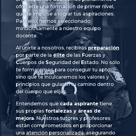
ofrecerte una formación de primer nivel,
que te impulse a lograr tus aspiraciones.
Para ello, hemos seleccionado
minuciosamente a nuestro equipo
docente.
Al unirte a nosotros, recibirás
preparación
por parte de la
élite
de las
Fuerzas
y
Cuerpos
de
Seguridad
del
Estado
. No sólo
te formaremos para conseguir tu apto,
sino que te inculcaremos los valores y
principios que guiarán tu camino dentro
del cuerpo que elijas.
Entendemos que
cada aspirante
tiene
sus propias
fortalezas y áreas de
mejora
. Nuestros tutores y profesores
están comprometidos en proporcionar
una
atención personalizada
, asegurando