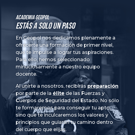
Academia GeoPol
Estás a solo un paso
En Geopol nos dedicamos plenamente a
ofrecerte una formación de primer nivel,
que te impulse a lograr tus aspiraciones.
Para ello, hemos seleccionado
minuciosamente a nuestro equipo
docente.
Al unirte a nosotros, recibirás
preparación
por parte de la
élite
de las
Fuerzas
y
Cuerpos
de
Seguridad
del
Estado
. No sólo
te formaremos para conseguir tu apto,
sino que te inculcaremos los valores y
principios que guiarán tu camino dentro
del cuerpo que elijas.