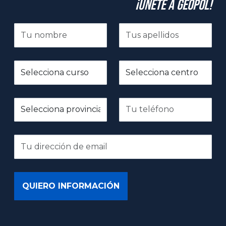
¡Únete a GeoPol!