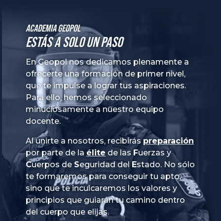
Academia GeoPol
Estás a solo un paso
En Geopol nos dedicamos plenamente a
ofrecerte una formación de primer nivel,
que te impulse a lograr tus aspiraciones.
Para ello, hemos seleccionado
minuciosamente a nuestro equipo
docente.
Al unirte a nosotros, recibirás
preparación
por parte de la
élite
de las
Fuerzas
y
Cuerpos
de
Seguridad
del
Estado
. No sólo
te formaremos para conseguir tu apto,
sino que te inculcaremos los valores y
principios que guiarán tu camino dentro
del cuerpo que elijas.