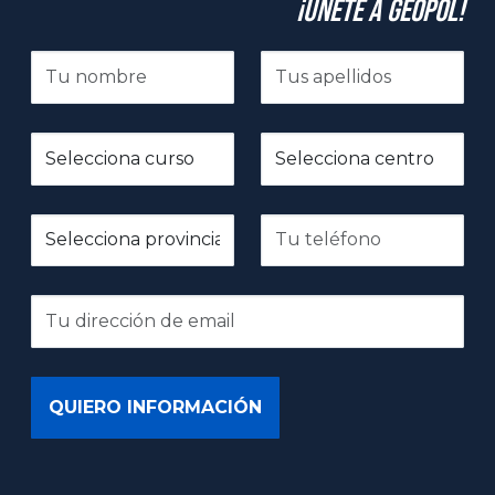
¡Únete a GeoPol!