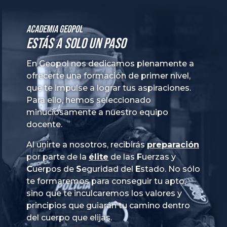
Academia GeoPol
Estás a solo un paso
En Geopol nos dedicamos plenamente a
ofrecerte una formación de primer nivel,
que te impulse a lograr tus aspiraciones.
Para ello, hemos seleccionado
minuciosamente a nuestro equipo
docente.
Al unirte a nosotros, recibirás
preparación
por parte de la
élite
de las
Fuerzas
y
Cuerpos
de
Seguridad
del
Estado
. No sólo
te formaremos para conseguir tu apto,
sino que te inculcaremos los valores y
principios que guiarán tu camino dentro
del cuerpo que elijas.