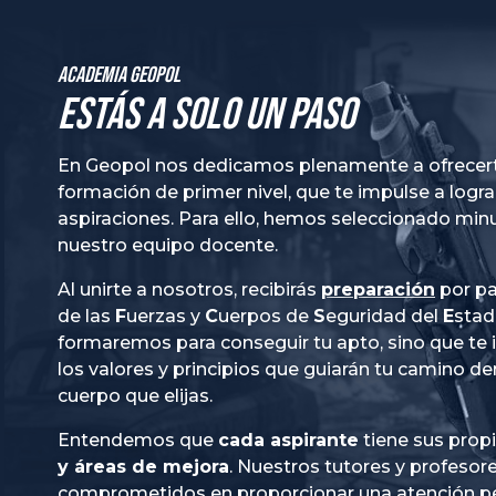
Academia GeoPol
Estás a solo un paso
En Geopol nos dedicamos plenamente a ofrecer
formación de primer nivel, que te impulse a logra
aspiraciones. Para ello, hemos seleccionado mi
nuestro equipo docente.
Al unirte a nosotros, recibirás
preparación
por pa
de las
Fuerzas
y
Cuerpos
de
Seguridad
del
Esta
formaremos para conseguir tu apto, sino que te
los valores y principios que guiarán tu camino de
cuerpo que elijas.
Entendemos que
cada aspirante
tiene sus prop
y áreas de mejora
. Nuestros tutores y profesor
comprometidos en proporcionar una
atención p