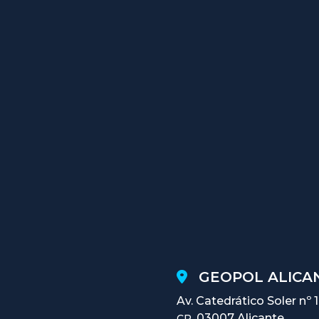
GEOPOL ALICAN
Av. Catedrático Soler nº 
03007 Alicante
CP.