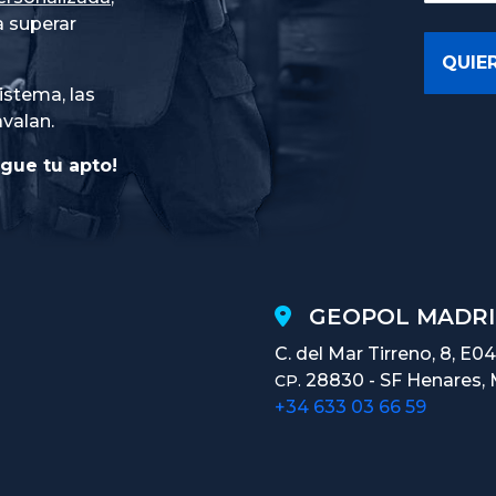
 superar
istema, las
avalan.
gue tu apto!
GEOPOL MADRI
C. del Mar Tirreno, 8, E04
28830 - SF Henares, 
CP.
+34 633 03 66 59