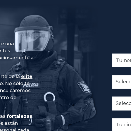
te una
r tus
nuciosamente a
rte de la
élite
do
. No sólo te
 inculcaremos
ntro del
ias
fortalezas
es están
ersonalizada
,