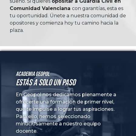
sueño. Si quieres
opositar a Guardia Civil en
Comunidad Valenciana
con garantías, esta es
tu oportunidad. Únete a nuestra comunidad de
opositores y comienza hoy tu camino hacia la
plaza.
Academia GeoPol
Estás a solo un paso
En Geopol nos dedicamos plenamente a
ofrecerte una formación de primer nivel,
que te impulse a lograr tus aspiraciones.
Para ello, hemos seleccionado
minuciosamente a nuestro equipo
docente.