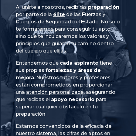
Al unirte a nosotros, recibirás
preparación
por parte de la
élite
de las
Fuerzas
y
Cuerpos
de
Seguridad
del
Estado
. No sólo
te formaremos para conseguir tu apto,
sino que te inculcaremos los valores y
principios que guiarán tu camino dentro
del cuerpo que elijas.
Entendemos que
cada aspirante
tiene
sus propias
fortalezas y áreas de
mejora
. Nuestros tutores y profesores
están comprometidos en proporcionar
una
atención personalizada
, asegurando
que recibas el
apoyo necesario
para
superar cualquier obstáculo en tu
preparación
Estamos convencidos de la eficacia de
nuestro sistema, las cifras de aptos en