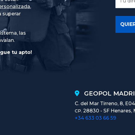
ersonalizada
,
 superar
istema, las
avalan.
gue tu apto!
GEOPOL MADRI
C. del Mar Tirreno, 8, E04
28830 - SF Henares, 
CP.
+34 633 03 66 59