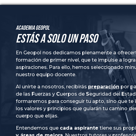
Academia GeoPol
Estás a solo un paso
En Geopol nos dedicamos plenamente a ofrecer
formación de primer nivel, que te impulse a logra
aspiraciones. Para ello, hemos seleccionado mi
nuestro equipo docente.
Al unirte a nosotros, recibirás
preparación
por pa
de las
Fuerzas
y
Cuerpos
de
Seguridad
del
Esta
formaremos para conseguir tu apto, sino que te
los valores y principios que guiarán tu camino de
cuerpo que elijas.
Entendemos que
cada aspirante
tiene sus prop
y áreas de mejora
. Nuestros tutores y profesor