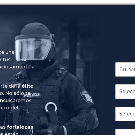
te una
r tus
nuciosamente a
rte de la
élite
do
. No sólo te
 inculcaremos
ntro del
ias
fortalezas
es están