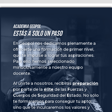
Academia GeoPol
Estás a solo un paso
En Geopol nos dedicamos plenamente a
ofrecerte una formación de primer nivel,
que te impulse a lograr tus aspiraciones.
Para ello, hemos seleccionado
minuciosamente a nuestro equipo
docente.
Al unirte a nosotros, recibirás
preparación
por parte de la
élite
de las
Fuerzas
y
Cuerpos
de
Seguridad
del
Estado
. No sólo
te formaremos para conseguir tu apto,
sino que te inculcaremos los valores y