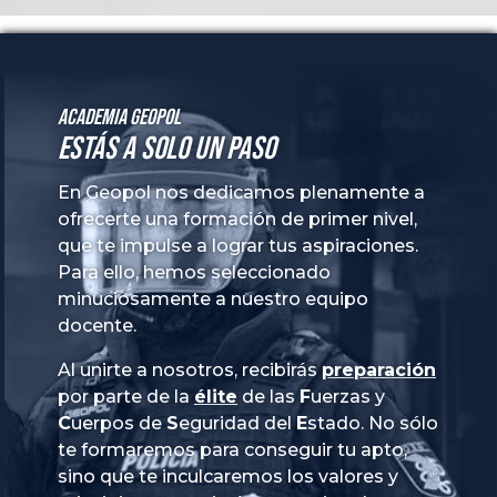
Academia GeoPol
Estás a solo un paso
En Geopol nos dedicamos plenamente a
ofrecerte una formación de primer nivel,
que te impulse a lograr tus aspiraciones.
Para ello, hemos seleccionado
minuciosamente a nuestro equipo
docente.
Al unirte a nosotros, recibirás
preparación
por parte de la
élite
de las
Fuerzas
y
Cuerpos
de
Seguridad
del
Estado
. No sólo
te formaremos para conseguir tu apto,
sino que te inculcaremos los valores y