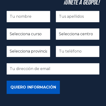
¡Únete a GeoPol!