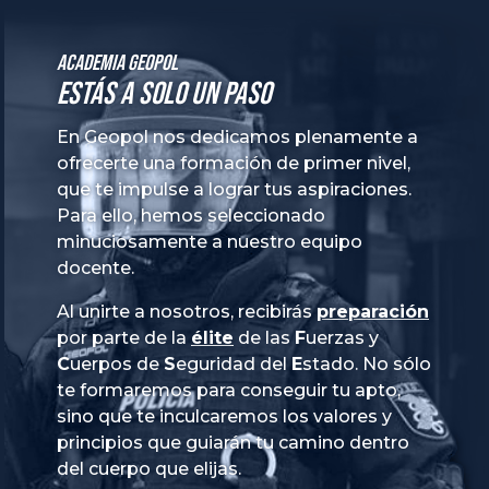
Academia GeoPol
Estás a solo un paso
En Geopol nos dedicamos plenamente a
ofrecerte una formación de primer nivel,
que te impulse a lograr tus aspiraciones.
Para ello, hemos seleccionado
minuciosamente a nuestro equipo
docente.
Al unirte a nosotros, recibirás
preparación
por parte de la
élite
de las
Fuerzas
y
Cuerpos
de
Seguridad
del
Estado
. No sólo
te formaremos para conseguir tu apto,
sino que te inculcaremos los valores y
principios que guiarán tu camino dentro
del cuerpo que elijas.