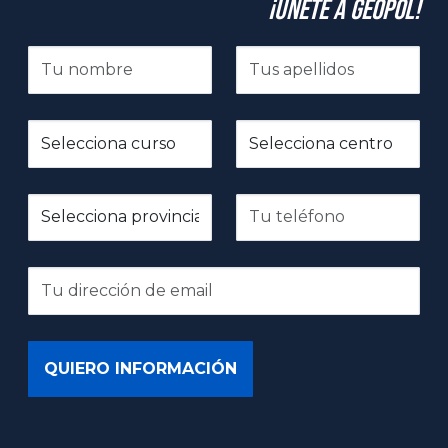
¡Únete a GeoPol!