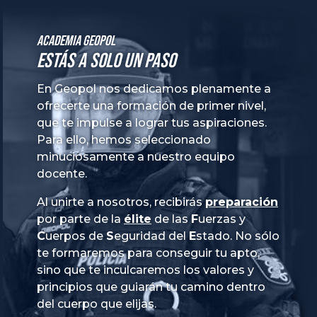
Academia GeoPol
Estás a solo un paso
En Geopol nos dedicamos plenamente a
ofrecerte una formación de primer nivel,
que te impulse a lograr tus aspiraciones.
Para ello, hemos seleccionado
minuciosamente a nuestro equipo
docente.
Al unirte a nosotros, recibirás
preparación
por parte de la
élite
de las
Fuerzas
y
Cuerpos
de
Seguridad
del
Estado
. No sólo
te formaremos para conseguir tu apto,
sino que te inculcaremos los valores y
principios que guiarán tu camino dentro
del cuerpo que elijas.