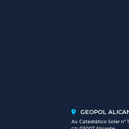
GEOPOL ALICAN
Av. Catedrático Soler nº 
03007 Alicante
CP.