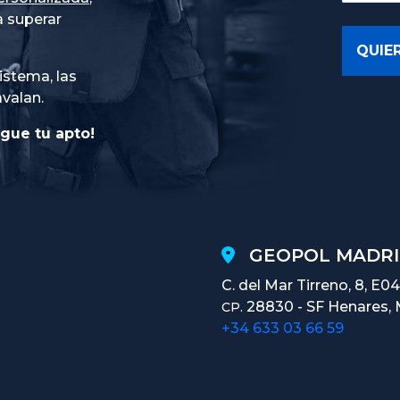
 superar
istema, las
avalan.
gue tu apto!
GEOPOL MADRI
C. del Mar Tirreno, 8, E04
28830 - SF Henares, 
CP.
+34 633 03 66 59