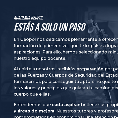
Academia GeoPol
Estás a solo un paso
En Geopol nos dedicamos plenamente a ofrecer
formación de primer nivel, que te impulse a logra
aspiraciones. Para ello, hemos seleccionado mi
nuestro equipo docente.
Al unirte a nosotros, recibirás
preparación
por pa
de las
Fuerzas
y
Cuerpos
de
Seguridad
del
Esta
formaremos para conseguir tu apto, sino que te
los valores y principios que guiarán tu camino de
cuerpo que elijas.
Entendemos que
cada aspirante
tiene sus prop
y áreas de mejora
. Nuestros tutores y profesor
comprometidos en proporcionar una
atención p