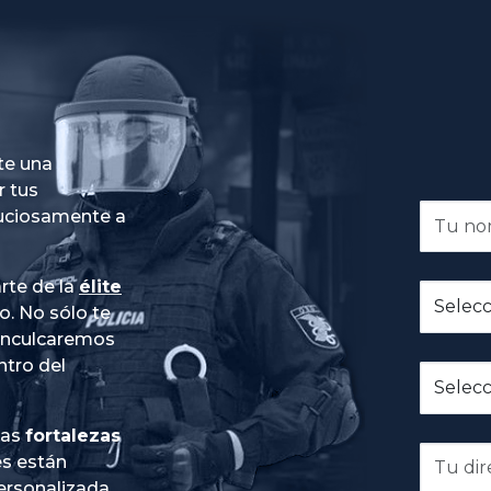
te una
r tus
nuciosamente a
rte de la
élite
do
. No sólo te
 inculcaremos
ntro del
ias
fortalezas
es están
ersonalizada
,