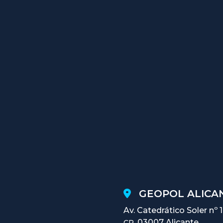
GEOPOL ALICAN
Av. Catedrático Soler nº 
03007 Alicante
CP.