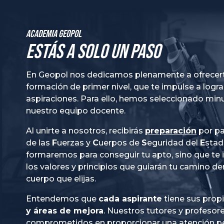
Academia GeoPol
Estás a solo un paso
En Geopol nos dedicamos plenamente a ofrecer
formación de primer nivel, que te impulse a logra
aspiraciones. Para ello, hemos seleccionado mi
nuestro equipo docente.
Al unirte a nosotros, recibirás
preparación
por pa
de las
Fuerzas
y
Cuerpos
de
Seguridad
del
Esta
formaremos para conseguir tu apto, sino que te
los valores y principios que guiarán tu camino de
cuerpo que elijas.
Entendemos que
cada aspirante
tiene sus prop
y áreas de mejora
. Nuestros tutores y profesor
comprometidos en proporcionar una
atención p