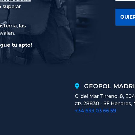
 superar
istema, las
avalan.
gue tu apto!
GEOPOL MADRI
C. del Mar Tirreno, 8, E04
28830 - SF Henares, 
CP.
+34 633 03 66 59