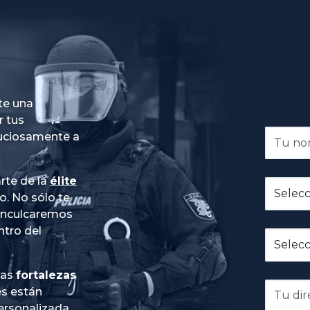
te una
r tus
nuciosamente a
rte de la
élite
do
. No sólo te
 inculcaremos
ntro del
ias
fortalezas
es están
ersonalizada
,