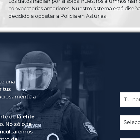
Los datos hablan por sí solos: nuestros alumnos ha
convocatorias anteriores. Nuestro sistema está diseña
decidido a opositar a Policía en Asturias.
te una
r tus
nuciosamente a
rte de la
élite
do
. No sólo te
 inculcaremos
ntro del