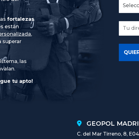
ias
fortalezas
es están
ersonalizada
,
 superar
istema, las
avalan.
gue tu apto!
GEOPOL MADRI
C. del Mar Tirreno, 8, E04