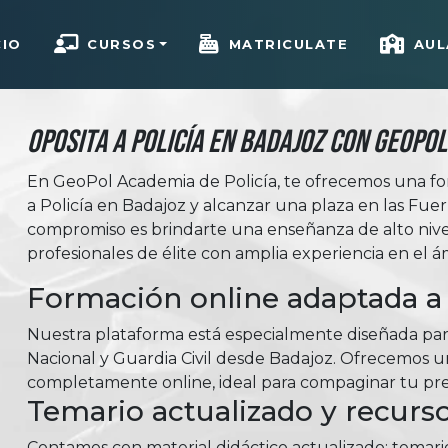
CIO
CURSOS
MATRICULATE
AUL
Oposita a Policía en Badajoz con Geopol
En GeoPol Academia de Policía, te ofrecemos una fo
a Policía en Badajoz y alcanzar una plaza en las Fu
compromiso es brindarte una enseñanza de alto niv
profesionales de élite con amplia experiencia en el á
Formación online adaptada a 
Nuestra plataforma está especialmente diseñada para
Nacional y Guardia Civil desde Badajoz. Ofrecemos un 
completamente online, ideal para compaginar tu prep
Temario actualizado y recurso
Contamos con material didáctico actualizado: temar