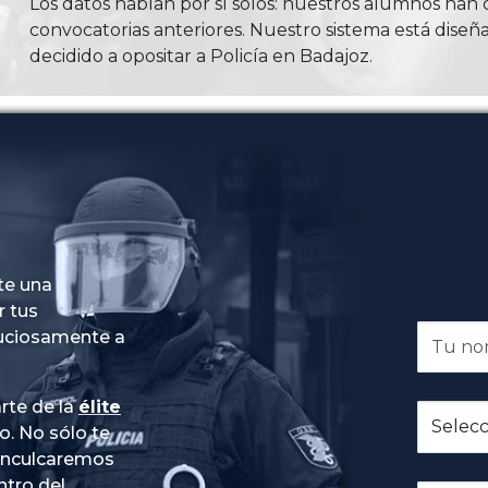
Los datos hablan por sí solos: nuestros alumnos ha
convocatorias anteriores. Nuestro sistema está diseña
decidido a opositar a Policía en Badajoz.
te una
r tus
nuciosamente a
rte de la
élite
do
. No sólo te
 inculcaremos
ntro del