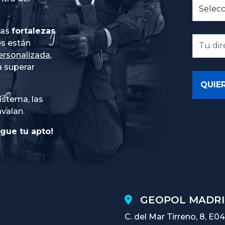
ias
fortalezas
es están
ersonalizada
,
 superar
istema, las
avalan.
gue tu apto!
GEOPOL MADRI
C. del Mar Tirreno, 8, E04