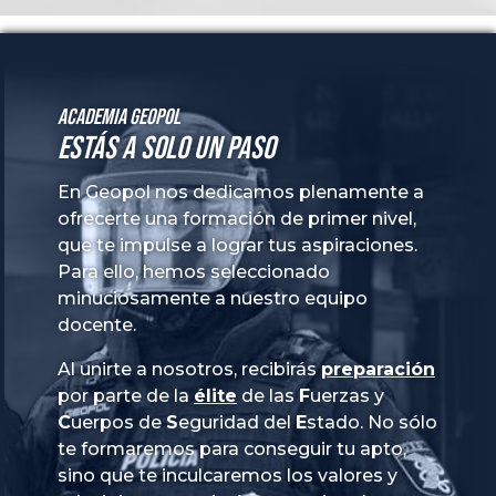
Academia GeoPol
Estás a solo un paso
En Geopol nos dedicamos plenamente a
ofrecerte una formación de primer nivel,
que te impulse a lograr tus aspiraciones.
Para ello, hemos seleccionado
minuciosamente a nuestro equipo
docente.
Al unirte a nosotros, recibirás
preparación
por parte de la
élite
de las
Fuerzas
y
Cuerpos
de
Seguridad
del
Estado
. No sólo
te formaremos para conseguir tu apto,
sino que te inculcaremos los valores y