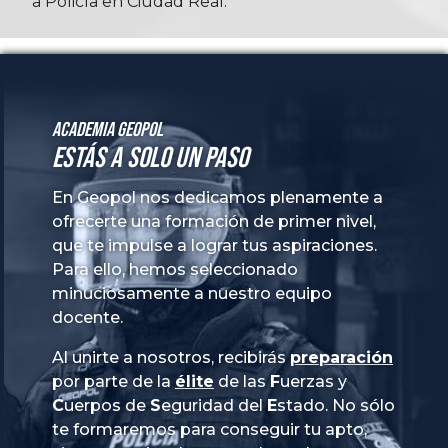
a Policía en Ciudad Real.
Academia GeoPol
Estás a solo un paso
En Geopol nos dedicamos plenamente a
ofrecerte una formación de primer nivel,
que te impulse a lograr tus aspiraciones.
Para ello, hemos seleccionado
minuciosamente a nuestro equipo
docente.
Al unirte a nosotros, recibirás
preparación
por parte de la
élite
de las
Fuerzas
y
Cuerpos
de
Seguridad
del
Estado
. No sólo
te formaremos para conseguir tu apto,