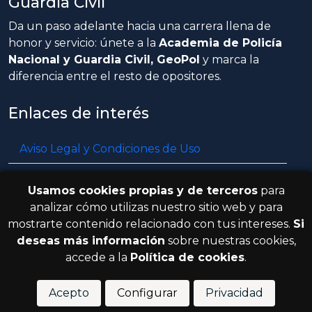
Guardia Civil
Da un paso adelante hacia una carrera llena de
honor y servicio: únete a la
Academia de Policía
Nacional y Guardia Civil, GeoPol
y marca la
diferencia entre el resto de opositores.
Enlaces de interés
Aviso Legal y Condiciones de Uso
Política de privacidad
Usamos cookies propias y de terceros
para
Política de cookies
analizar cómo utilizas nuestro sitio web y para
mostrarte contenido relacionado con tus intereses.
Si
Resolución de litigios en línea
deseas más información
sobre nuestras cookies,
accede a la
Política de cookies
.
© 2026 GeoPol. Todos los derechos
V.3.8.0
reservados.
Acepto
Configurar
Privacidad