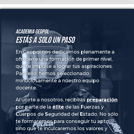
Academia GeoPol
Estás a solo un paso
En Geopol nos dedicamos plenamente a
ofrecerte una formación de primer nivel,
que te impulse a lograr tus aspiraciones.
Para ello, hemos seleccionado
minuciosamente a nuestro equipo
docente.
Al unirte a nosotros, recibirás
preparación
por parte de la
élite
de las
Fuerzas
y
Cuerpos
de
Seguridad
del
Estado
. No sólo
te formaremos para conseguir tu apto,
sino que te inculcaremos los valores y