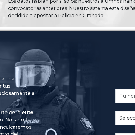
Los datos hablan por sí solos: nuestros alumnos ha
convocatorias anteriores. Nuestro sistema está diseña
decidido a opositar a Policía en Granada.
te una
r tus
nuciosamente a
rte de la
élite
do
. No sólo te
 inculcaremos
ntro del