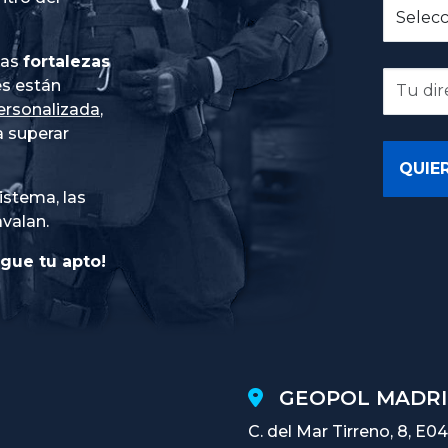
ias
fortalezas
es están
ersonalizada
,
 superar
istema, las
avalan.
gue tu apto!
GEOPOL MADRI
C. del Mar Tirreno, 8, E04