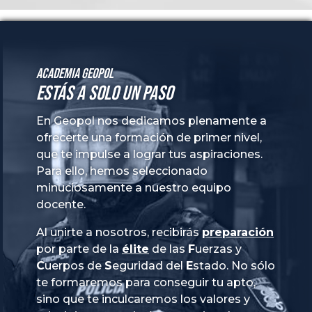
Academia GeoPol
Estás a solo un paso
En Geopol nos dedicamos plenamente a
ofrecerte una formación de primer nivel,
que te impulse a lograr tus aspiraciones.
Para ello, hemos seleccionado
minuciosamente a nuestro equipo
docente.
Al unirte a nosotros, recibirás
preparación
por parte de la
élite
de las
Fuerzas
y
Cuerpos
de
Seguridad
del
Estado
. No sólo
te formaremos para conseguir tu apto,
sino que te inculcaremos los valores y