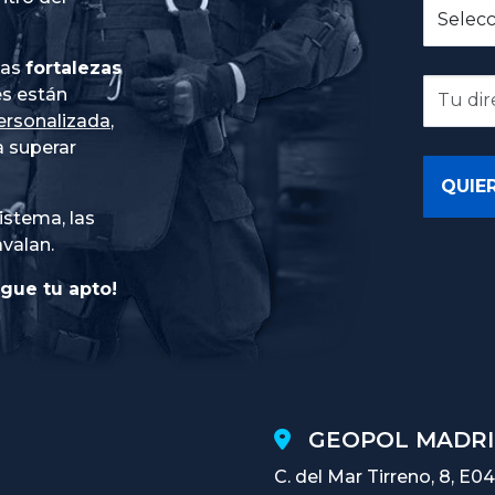
ias
fortalezas
es están
ersonalizada
,
 superar
istema, las
avalan.
gue tu apto!
GEOPOL MADRI
C. del Mar Tirreno, 8, E04