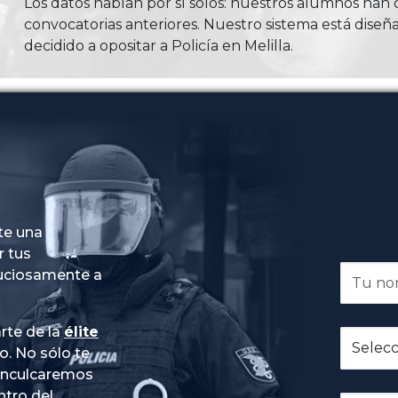
Los datos hablan por sí solos: nuestros alumnos ha
convocatorias anteriores. Nuestro sistema está diseña
decidido a opositar a Policía en Melilla.
te una
r tus
nuciosamente a
rte de la
élite
do
. No sólo te
 inculcaremos
ntro del