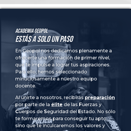
Academia GeoPol
Estás a solo un paso
En Geopol nos dedicamos plenamente a
ofrecerte una formación de primer nivel,
que te impulse a lograr tus aspiraciones.
Para ello, hemos seleccionado
minuciosamente a nuestro equipo
docente.
Al unirte a nosotros, recibirás
preparación
por parte de la
élite
de las
Fuerzas
y
Cuerpos
de
Seguridad
del
Estado
. No sólo
te formaremos para conseguir tu apto,
sino que te inculcaremos los valores y