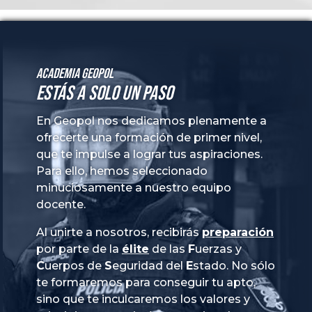
Academia GeoPol
Estás a solo un paso
En Geopol nos dedicamos plenamente a
ofrecerte una formación de primer nivel,
que te impulse a lograr tus aspiraciones.
Para ello, hemos seleccionado
minuciosamente a nuestro equipo
docente.
Al unirte a nosotros, recibirás
preparación
por parte de la
élite
de las
Fuerzas
y
Cuerpos
de
Seguridad
del
Estado
. No sólo
te formaremos para conseguir tu apto,
sino que te inculcaremos los valores y