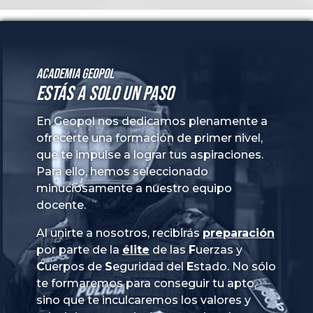
Academia GeoPol
Estás a solo un paso
En Geopol nos dedicamos plenamente a
ofrecerte una formación de primer nivel,
que te impulse a lograr tus aspiraciones.
Para ello, hemos seleccionado
minuciosamente a nuestro equipo
docente.
Al unirte a nosotros, recibirás
preparación
por parte de la
élite
de las
Fuerzas
y
Cuerpos
de
Seguridad
del
Estado
. No sólo
te formaremos para conseguir tu apto,
sino que te inculcaremos los valores y