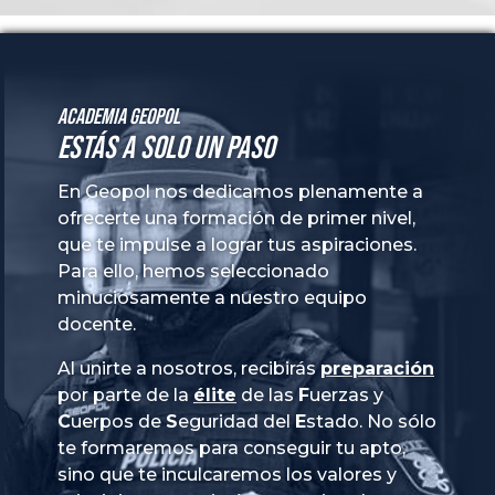
Academia GeoPol
Estás a solo un paso
En Geopol nos dedicamos plenamente a
ofrecerte una formación de primer nivel,
que te impulse a lograr tus aspiraciones.
Para ello, hemos seleccionado
minuciosamente a nuestro equipo
docente.
Al unirte a nosotros, recibirás
preparación
por parte de la
élite
de las
Fuerzas
y
Cuerpos
de
Seguridad
del
Estado
. No sólo
te formaremos para conseguir tu apto,
sino que te inculcaremos los valores y