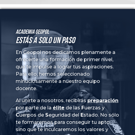
Academia GeoPol
Estás a solo un paso
En Geopol nos dedicamos plenamente a
ofrecerte una formación de primer nivel,
que te impulse a lograr tus aspiraciones.
Para ello, hemos seleccionado
minuciosamente a nuestro equipo
docente.
Al unirte a nosotros, recibirás
preparación
por parte de la
élite
de las
Fuerzas
y
Cuerpos
de
Seguridad
del
Estado
. No sólo
te formaremos para conseguir tu apto,
sino que te inculcaremos los valores y