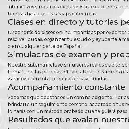
interactivos y recursos exclusivos que cubren cada e
teóricas hasta las físicas y psicotécnicas.
Clases en directo y tutorías p
Dispondrás de clases online impartidas por expertos e
resolver dudas, organizar tu estudio y ayudarte a m
o en cualquier parte de España.
Simulacros de examen y prepa
Nuestro sistema incluye simulacros reales que te perm
formato de las pruebas oficiales. Una herramienta cla
Zaragoza con total preparación y seguridad.
Acompañamiento constante
Sabemos que opositar es un camino exigente. Por e
brindarte un seguimiento cercano, adaptado a tus nec
lo harás con un método probado que te guiará paso a
Resultados que avalan nuest