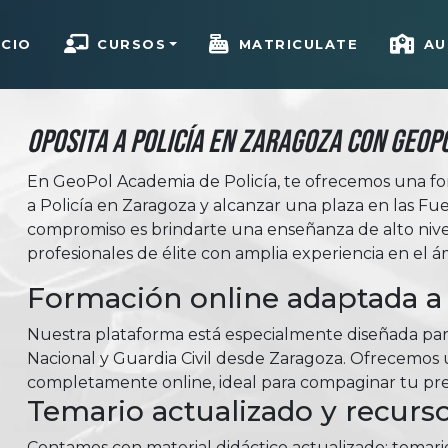
ICIO
CURSOS
MATRICULATE
AU
Oposita a Policía en Zaragoza con Geop
En GeoPol Academia de Policía, te ofrecemos una fo
a Policía en Zaragoza y alcanzar una plaza en las F
compromiso es brindarte una enseñanza de alto niv
profesionales de élite con amplia experiencia en el á
Formación online adaptada a 
Nuestra plataforma está especialmente diseñada para
Nacional y Guardia Civil desde Zaragoza. Ofrecemos un
completamente online, ideal para compaginar tu prep
Temario actualizado y recurso
Contamos con material didáctico actualizado: temar