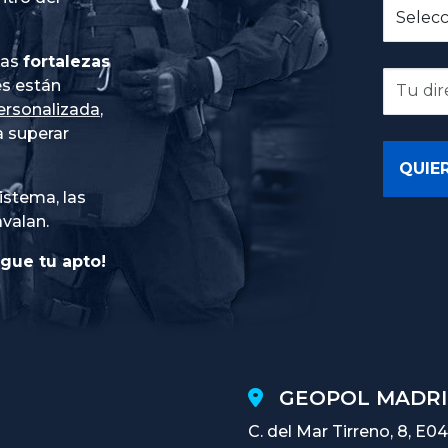
ias
fortalezas
es están
ersonalizada
,
 superar
istema, las
avalan.
gue tu apto!
GEOPOL MADRI
C. del Mar Tirreno, 8, E04