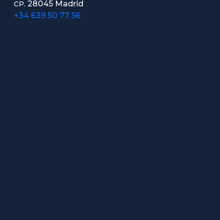
28045 Madrid
CP.
+34 639 50 77 56