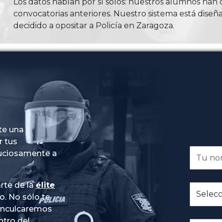
Los datos hablan por sí solos: nuestros alumnos ha
convocatorias anteriores. Nuestro sistema está diseña
decidido a opositar a Policía en Zaragoza.
te una
r tus
nuciosamente a
rte de la
élite
do
. No sólo te
 inculcaremos
ntro del