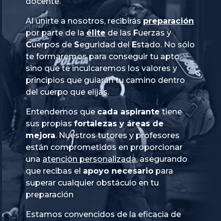
docente.
Al unirte a nosotros, recibirás
preparación
por parte de la
élite
de las
Fuerzas
y
Cuerpos
de
Seguridad
del
Estado
. No sólo
te formaremos para conseguir tu apto,
sino que te inculcaremos los valores y
principios que guiarán tu camino dentro
del cuerpo que elijas.
Entendemos que
cada aspirante
tiene
sus propias
fortalezas y áreas de
mejora
. Nuestros tutores y profesores
están comprometidos en proporcionar
una
atención personalizada
, asegurando
que recibas el
apoyo necesario
para
superar cualquier obstáculo en tu
preparación
Estamos convencidos de la eficacia de