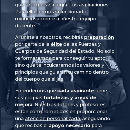
que te impulse a lograr tus aspiraciones.
Para ello, hemos seleccionado
minuciosamente a nuestro equipo
docente.
Al unirte a nosotros, recibirás
preparación
por parte de la
élite
de las
Fuerzas
y
Cuerpos
de
Seguridad
del
Estado
. No sólo
te formaremos para conseguir tu apto,
sino que te inculcaremos los valores y
principios que guiarán tu camino dentro
del cuerpo que elijas.
Entendemos que
cada aspirante
tiene
sus propias
fortalezas y áreas de
mejora
. Nuestros tutores y profesores
están comprometidos en proporcionar
una
atención personalizada
, asegurando
que recibas el
apoyo necesario
para