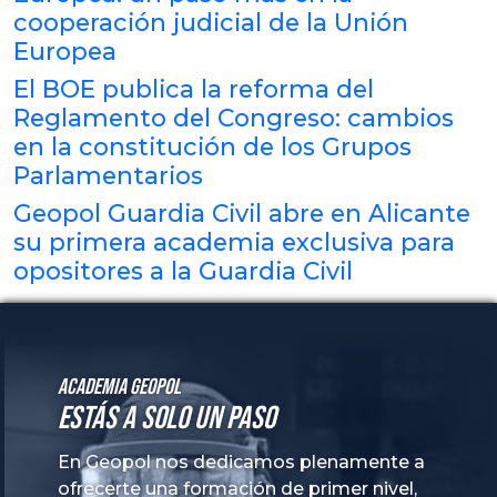
cooperación judicial de la Unión
Europea
El BOE publica la reforma del
Reglamento del Congreso: cambios
en la constitución de los Grupos
Parlamentarios
Geopol Guardia Civil abre en Alicante
su primera academia exclusiva para
opositores a la Guardia Civil
Academia GeoPol
Estás a solo un paso
En Geopol nos dedicamos plenamente a
ofrecerte una formación de primer nivel,