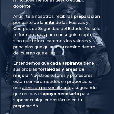
minuciosamente a nuestro equipo
docente.
Al unirte a nosotros, recibirás
preparación
por parte de la
élite
de las
Fuerzas
y
Cuerpos
de
Seguridad
del
Estado
. No sólo
te formaremos para conseguir tu apto,
sino que te inculcaremos los valores y
principios que guiarán tu camino dentro
del cuerpo que elijas.
Entendemos que
cada aspirante
tiene
sus propias
fortalezas y áreas de
mejora
. Nuestros tutores y profesores
están comprometidos en proporcionar
una
atención personalizada
, asegurando
que recibas el
apoyo necesario
para
superar cualquier obstáculo en tu
preparación