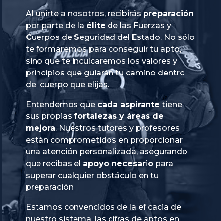
Al unirte a nosotros, recibirás
preparación
por parte de la
élite
de las
Fuerzas
y
Cuerpos
de
Seguridad
del
Estado
. No sólo
te formaremos para conseguir tu apto,
sino que te inculcaremos los valores y
principios que guiarán tu camino dentro
del cuerpo que elijas.
Entendemos que
cada aspirante
tiene
sus propias
fortalezas y áreas de
mejora
. Nuestros tutores y profesores
están comprometidos en proporcionar
una
atención personalizada
, asegurando
que recibas el
apoyo necesario
para
superar cualquier obstáculo en tu
preparación
Estamos convencidos de la eficacia de
nuestro sistema, las cifras de aptos en