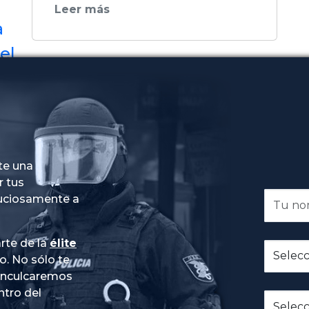
Leer más
a
el
n
te una
r tus
nuciosamente a
rte de la
élite
do
. No sólo te
 inculcaremos
ntro del