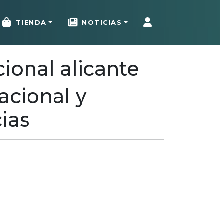
TIENDA
NOTICIAS
cional alicante
acional y
cias