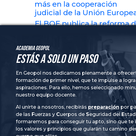
más en la cooperación
judicial de la Unión Europe
El BOE publica la reforma d
Reglamento del Congreso:
cambios en la constitución
Academia GeoPol
de los Grupos
Estás a solo un paso
Parlamentarios
Geopol Guardia Civil abre e
En Geopol nos dedicamos plenamente a ofrecer
Alicante su primera
formación de primer nivel, que te impulse a logra
academia exclusiva para
aspiraciones. Para ello, hemos seleccionado mi
opositores a la Guardia Civil
nuestro equipo docente.
Al unirte a nosotros, recibirás
preparación
por pa
de las
Fuerzas
y
Cuerpos
de
Seguridad
del
Esta
formaremos para conseguir tu apto, sino que te
los valores y principios que guiarán tu camino de