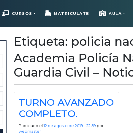
CURSOS
MATRICULATE
AULA
Etiqueta: policia na
Academia Policía N
Guardia Civil – Noti
TURNO AVANZADO
COMPLETO.
Publicado el
12 de agosto de 2019 - 22:59
por
webmaster