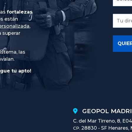
ias
fortalezas
es están
ersonalizada
,
 superar
istema, las
avalan.
gue tu apto!
GEOPOL MADRI
C. del Mar Tirreno, 8, E04
28830 - SF Henares, 
CP.