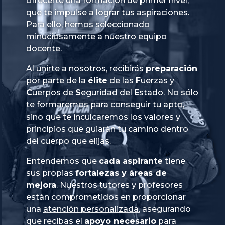
ofrecerte una formación de primer nivel,
que te impulse a lograr tus aspiraciones.
Para ello, hemos seleccionado
minuciosamente a nuestro equipo
docente.
Al unirte a nosotros, recibirás
preparación
por parte de la
élite
de las
Fuerzas
y
Cuerpos
de
Seguridad
del
Estado
. No sólo
te formaremos para conseguir tu apto,
sino que te inculcaremos los valores y
principios que guiarán tu camino dentro
del cuerpo que elijas.
Entendemos que
cada aspirante
tiene
sus propias
fortalezas y áreas de
mejora
. Nuestros tutores y profesores
están comprometidos en proporcionar
una
atención personalizada
, asegurando
que recibas el
apoyo necesario
para