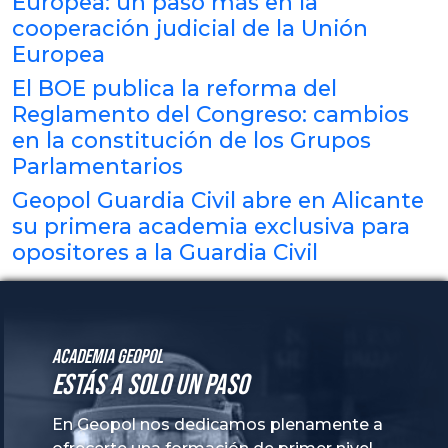
Europea: un paso más en la
cooperación judicial de la Unión
Europea
El BOE publica la reforma del
Reglamento del Congreso: cambios
en la constitución de los Grupos
Parlamentarios
Geopol Guardia Civil abre en Alicante
su primera academia exclusiva para
opositores a la Guardia Civil
Academia GeoPol
Estás a solo un paso
En Geopol nos dedicamos plenamente a